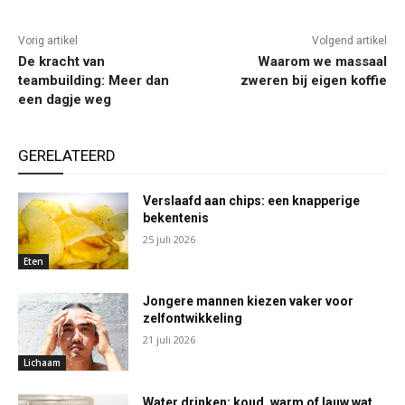
Vorig artikel
Volgend artikel
De kracht van
Waarom we massaal
teambuilding: Meer dan
zweren bij eigen koffie
een dagje weg
GERELATEERD
Verslaafd aan chips: een knapperige
bekentenis
25 juli 2026
Eten
Jongere mannen kiezen vaker voor
zelfontwikkeling
21 juli 2026
Lichaam
Water drinken: koud, warm of lauw wat