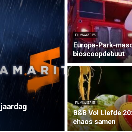
FILMS & SERIES
Europa-Park-mas
bioscoopdebuut
FILMS & SERIES
rjaardag
B&B Vol Liefde 20
chaos samen