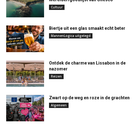
Cultuur
Biertje uit een glas smaakt echt beter
MannenLogica uitgelegd
Ontdek de charme van Lissabon in de
nazomer
Reizen
Zwart op de weg en roze in de grachten
Algemeen