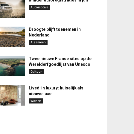
Minder autoregistraties in juli
Automotive
Droogte blijft toenemen in
Nederland
Algemeen
Twee nieuwe Franse sites op de
Werelderfgoedlijst van Unesco
Cultuur
Lived-in luxury: huiselijk als
nieuwe luxe
Wonen