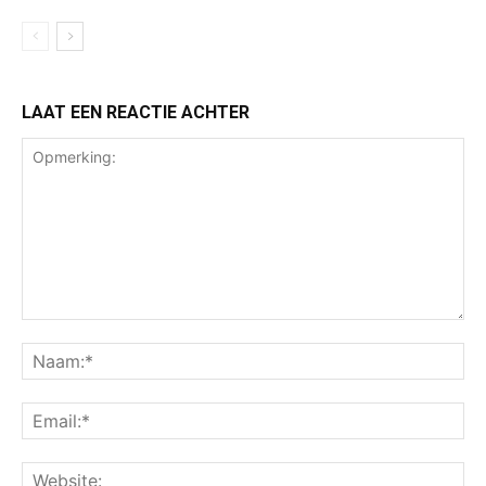
LAAT EEN REACTIE ACHTER
Opmerking:
Na
Ema
Web