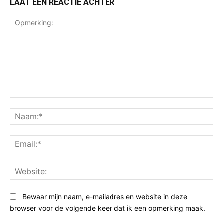
LAAT EEN REACTIE ACHTER
Opmerking:
Na
Ema
Web
Bewaar mijn naam, e-mailadres en website in deze
browser voor de volgende keer dat ik een opmerking maak.