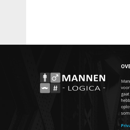
OV
Mann
voor
gaat
hebb
oplo
soms 
Priv