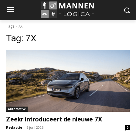
Tags
7X
Tag:
7X
Automotive
Zeekr introduceert de nieuwe 7X
Redactie
-
5 juni 2026
0