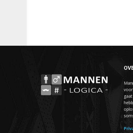
OV
Mann
voor
gaat
hebb
oplo
soms 
Priv