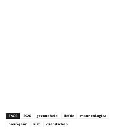
TAGS
2026
gezondheid
liefde
mannenLogica
nieuwjaar
rust
vriendschap