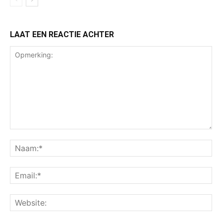
LAAT EEN REACTIE ACHTER
Opmerking:
Na
Ema
Web