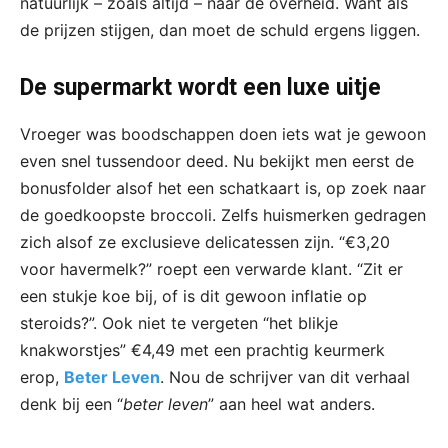
natuurlijk – zoals altijd – naar de overheid. Want als
de prijzen stijgen, dan moet de schuld ergens liggen.
De supermarkt wordt een luxe uitje
Vroeger was boodschappen doen iets wat je gewoon
even snel tussendoor deed. Nu bekijkt men eerst de
bonusfolder alsof het een schatkaart is, op zoek naar
de goedkoopste broccoli. Zelfs huismerken gedragen
zich alsof ze exclusieve delicatessen zijn. “€3,20
voor havermelk?” roept een verwarde klant. “Zit er
een stukje koe bij, of is dit gewoon inflatie op
steroids?”. Ook niet te vergeten “het blikje
knakworstjes” €4,49 met een prachtig keurmerk
erop,
Beter Leven
. Nou de schrijver van dit verhaal
denk bij een “
beter leven
” aan heel wat anders.