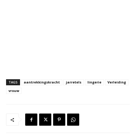
TAGS
aantrekkingskracht
jarretels
lingerie
Verleiding
vrouw