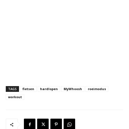
TAGS
fietsen
hardlopen
MyWhoosh
roeimodus
workout