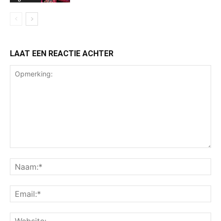
LAAT EEN REACTIE ACHTER
Opmerking:
Na
Ema
Web