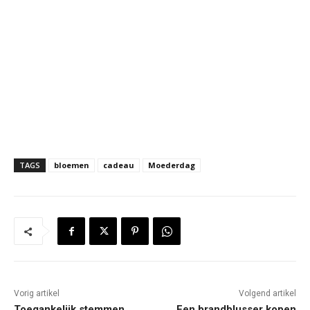
TAGS
bloemen
cadeau
Moederdag
Vorig artikel
Volgend artikel
Toegankelijk stemmen
Een brandblusser kopen