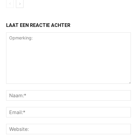
LAAT EEN REACTIE ACHTER
Opmerking:
Na
Ema
Web