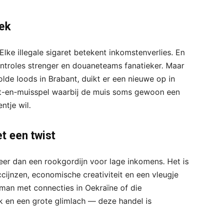
iek
. Elke illegale sigaret betekent inkomstenverlies. En
ntroles strenger en douaneteams fanatieker. Maar
olde loods in Brabant, duikt er een nieuwe op in
at-en-muisspel waarbij de muis soms gewoon een
ntje wil.
t een twist
meer dan een rookgordijn voor lage inkomens. Het is
ijnzen, economische creativiteit en een vleugje
man met connecties in Oekraïne of die
k en een grote glimlach — deze handel is