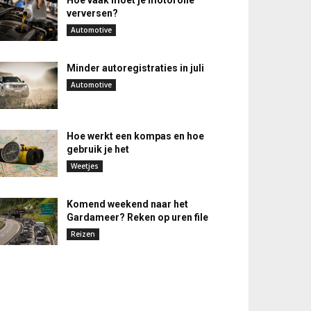
Hoe vaak moet je motorolie
verversen?
Automotive
Minder autoregistraties in juli
Automotive
Hoe werkt een kompas en hoe
gebruik je het
Weetjes
Komend weekend naar het
Gardameer? Reken op uren file
Reizen