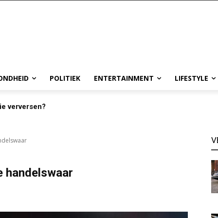
ONDHEID
POLITIEK
ENTERTAINMENT
LIFESTYLE
ie verversen?
V
andelswaar
we handelswaar