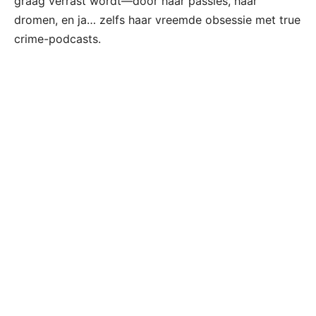
graag verrast wordt—door haar passies, haar
dromen, en ja… zelfs haar vreemde obsessie met true
crime-podcasts.