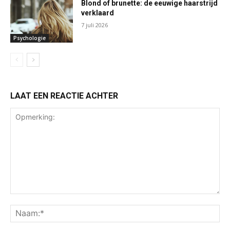
Blond of brunette: de eeuwige haarstrijd
verklaard
7 juli 2026
Psychologie
LAAT EEN REACTIE ACHTER
Opmerking:
Na