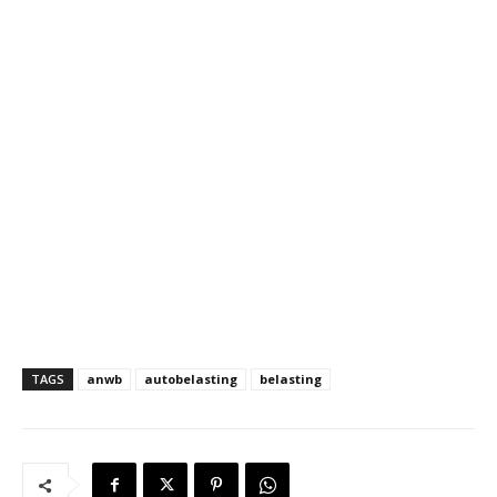
TAGS
anwb
autobelasting
belasting