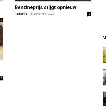
Benzineprijs stijgt opnieuw
Redactie
-
29 november 2025
0
0
M
0