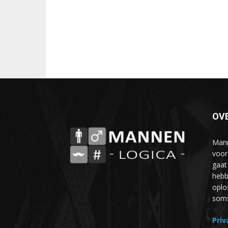
OV
Mann
voor
gaat
hebb
oplo
soms 
Priv