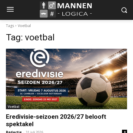
Tags
Voetbal
Tag:
voetbal
Voetbal
Eredivisie-seizoen 2026/27 belooft
spektakel
Redactie
-
31 juli 2026
0