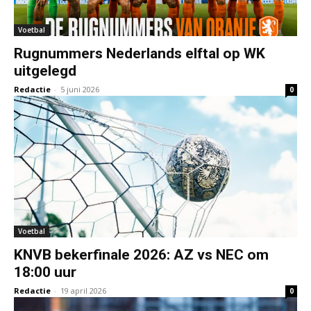
Voetbal
Rugnummers Nederlands elftal op WK
uitgelegd
Redactie
-
5 juni 2026
0
Voetbal
KNVB bekerfinale 2026: AZ vs NEC om
18:00 uur
Redactie
-
19 april 2026
0