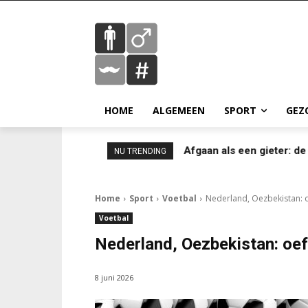
HOME
ALGEMEEN
SPORT
GEZ
Afgaan als een gieter: d
NU TRENDING
Home
Sport
Voetbal
Nederland, Oezbekistan: 
Voetbal
Nederland, Oezbekistan: oe
8 juni 2026