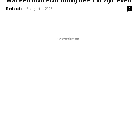
Wat een man echt nodig heeft in zijn leven
Redactie
-
8 augustus 2025
0
- Advertisment -