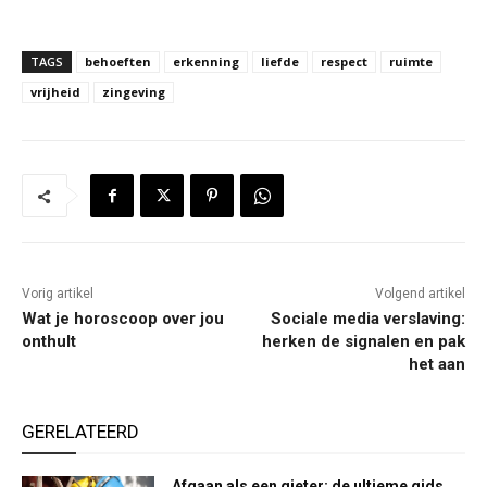
TAGS
behoeften
erkenning
liefde
respect
ruimte
vrijheid
zingeving
Vorig artikel
Volgend artikel
Wat je horoscoop over jou
Sociale media verslaving:
onthult
herken de signalen en pak
het aan
GERELATEERD
Afgaan als een gieter: de ultieme gids