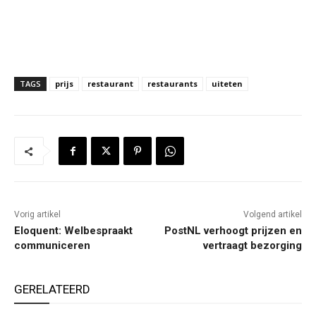
TAGS
prijs
restaurant
restaurants
uiteten
Vorig artikel
Volgend artikel
Eloquent: Welbespraakt
PostNL verhoogt prijzen en
communiceren
vertraagt bezorging
GERELATEERD