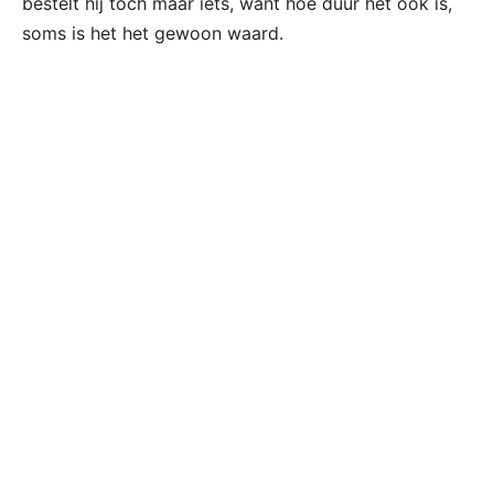
bestelt hij toch maar iets, want hoe duur het ook is,
soms is het het gewoon waard.