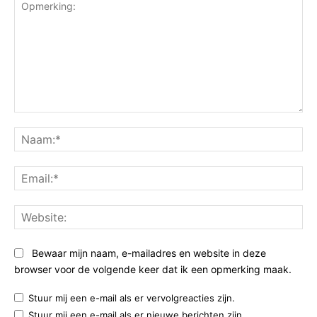
Opmerking:
Na
Ema
Web
Bewaar mijn naam, e-mailadres en website in deze
browser voor de volgende keer dat ik een opmerking maak.
Stuur mij een e-mail als er vervolgreacties zijn.
Stuur mij een e-mail als er nieuwe berichten zijn.