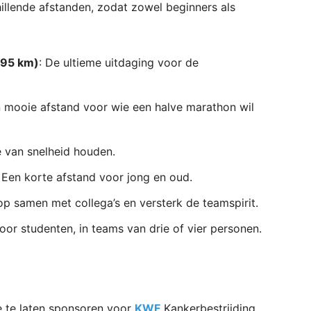
llende afstanden, zodat zowel beginners als
195 km)
: De ultieme uitdaging voor de
n mooie afstand voor wie een halve marathon wil
e van snelheid houden.
: Een korte afstand voor jong en oud.
op samen met collega’s en versterk de teamspirit.
voor studenten, in teams van drie of vier personen.
e te laten sponsoren voor
KWF
Kankerbestrijding.