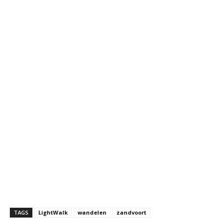
TAGS
LightWalk
wandelen
zandvoort