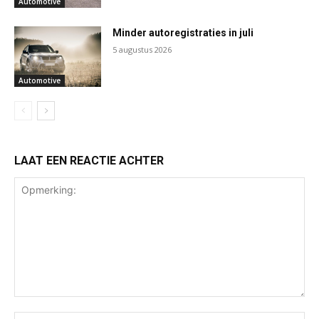
Automotive
Minder autoregistraties in juli
5 augustus 2026
Automotive
LAAT EEN REACTIE ACHTER
Opmerking:
Na