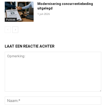
Modernisering concurrentiebeding
uitgelegd
1 juli 2026
Politiek
LAAT EEN REACTIE ACHTER
Opmerking:
Na