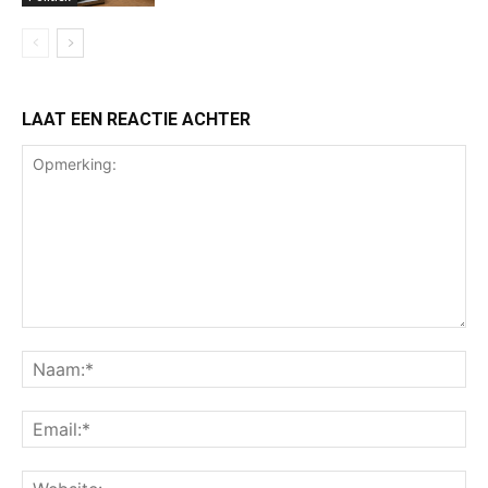
LAAT EEN REACTIE ACHTER
Opmerking:
Na
Ema
Web