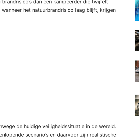
randrisico’s dan een kampeerder die twijfelt
wanneer het natuurbrandrisico laag blijft, krijgen
nwege de huidige veiligheidssituatie in de wereld.
enlopende scenario’s en daarvoor zijn realistische