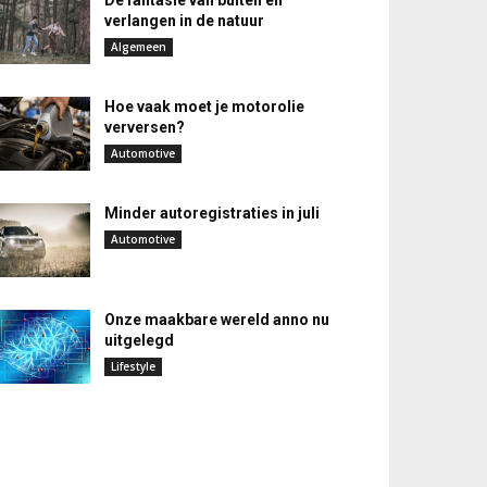
De fantasie van buiten en
verlangen in de natuur
Algemeen
Hoe vaak moet je motorolie
verversen?
Automotive
Minder autoregistraties in juli
Automotive
Onze maakbare wereld anno nu
uitgelegd
Lifestyle