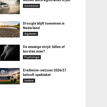
Minder autoregistraties in juli
Automotive
Droogte blijft toenemen in
Nederland
Algemeen
De eeuwige strijd: billen of
borsten man?
Psychologie
Eredivisie-seizoen 2026/27
belooft spektakel
Voetbal