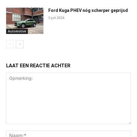
Ford Kuga PHEV nóg scherper geprijsd
5 juli 2026
Automotive
LAAT EEN REACTIE ACHTER
Opmerking:
Na