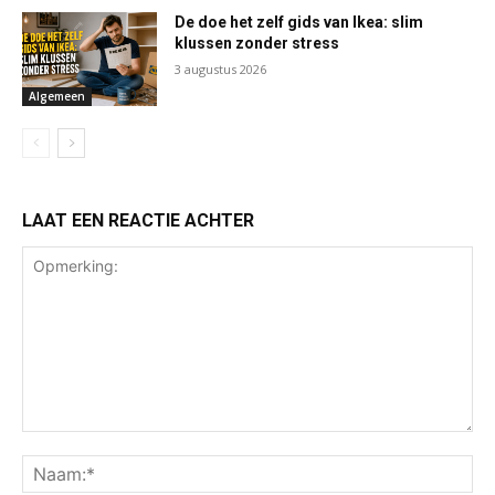
De doe het zelf gids van Ikea: slim
klussen zonder stress
3 augustus 2026
Algemeen
LAAT EEN REACTIE ACHTER
Opmerking:
Na