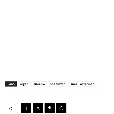
TAGS
regen
sneeuw
sneeuwen
sneeuwstormen