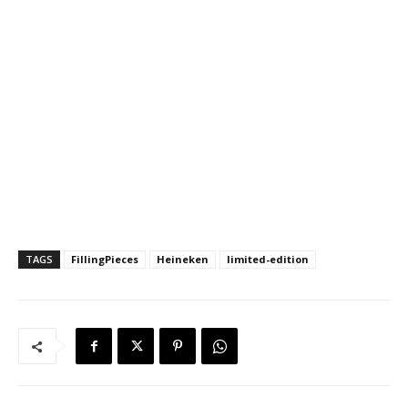
TAGS
FillingPieces
Heineken
limited-edition