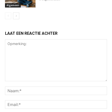
Algemeen
LAAT EEN REACTIE ACHTER
Opmerking:
Na
Ema