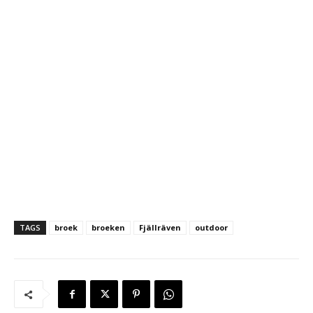
TAGS
broek
broeken
Fjällräven
outdoor