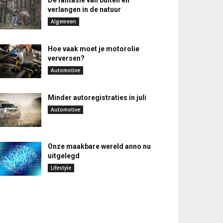
De fantasie van buiten en
verlangen in de natuur
Algemeen
Hoe vaak moet je motorolie
verversen?
Automotive
Minder autoregistraties in juli
Automotive
Onze maakbare wereld anno nu
uitgelegd
Lifestyle