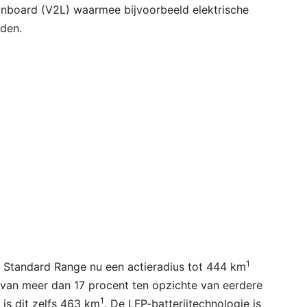
Onboard (V2L) waarmee bijvoorbeeld elektrische
den.
1
er Standard Range nu een actieradius tot 444 km
e van meer dan 17 procent ten opzichte van eerdere
1
is dit zelfs 463 km
. De LFP-batterijtechnologie is