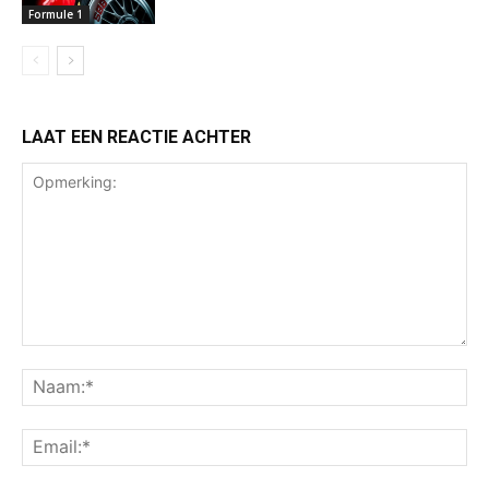
Formule 1
LAAT EEN REACTIE ACHTER
Opmerking:
Na
Ema