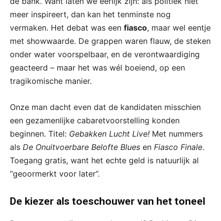
de bank. Want laten we eerlijk zijn: als politiek niet
meer inspireert, dan kan het tenminste nog
vermaken. Het debat was een
fiasco
, maar wel eentje
met showwaarde. De grappen waren flauw, de steken
onder water voorspelbaar, en de verontwaardiging
geacteerd – maar het was wél boeiend, op een
tragikomische manier.
Onze man dacht even dat de kandidaten misschien
een gezamenlijke cabaretvoorstelling konden
beginnen. Titel:
Gebakken Lucht Live!
Met nummers
als
De Onuitvoerbare Belofte Blues
en
Fiasco Finale
.
Toegang gratis, want het echte geld is natuurlijk al
“geoormerkt voor later”.
De kiezer als toeschouwer van het toneel