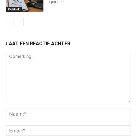
1 juli 2026
Politiek
LAAT EEN REACTIE ACHTER
Opmerking:
Na
Ema