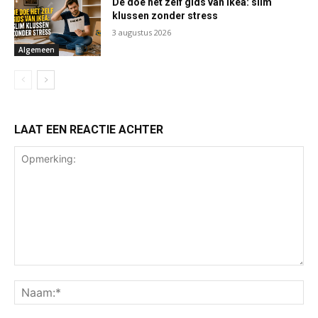
De doe het zelf gids van Ikea: slim
klussen zonder stress
3 augustus 2026
Algemeen
LAAT EEN REACTIE ACHTER
Opmerking:
Na