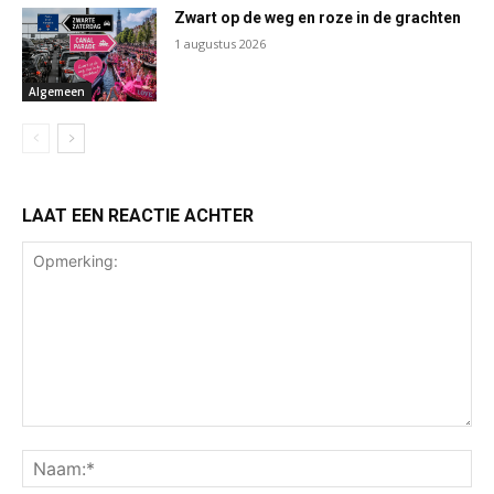
Zwart op de weg en roze in de grachten
1 augustus 2026
Algemeen
LAAT EEN REACTIE ACHTER
Opmerking:
Na