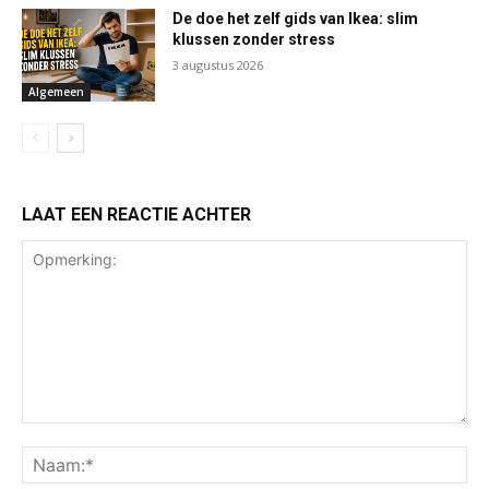
De doe het zelf gids van Ikea: slim
klussen zonder stress
3 augustus 2026
Algemeen
LAAT EEN REACTIE ACHTER
Opmerking:
Na