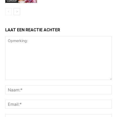
Cultuur
LAAT EEN REACTIE ACHTER
Opmerking:
Na
Ema
Web