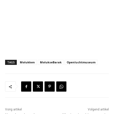
TAGS
Molukken
MolukseBarak
Openluchtmuseum
Vorig artikel
Volgend artikel