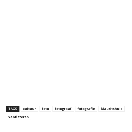
TAGS
cultuur
foto
fotograaf
fotografie
Mauritshuis
Vanfleteren