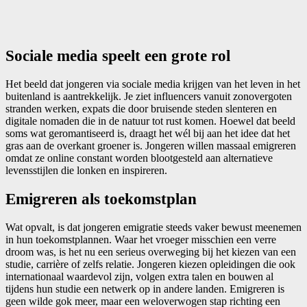
Sociale media speelt een grote rol
Het beeld dat jongeren via sociale media krijgen van het leven in het
buitenland is aantrekkelijk. Je ziet influencers vanuit zonovergoten
stranden werken, expats die door bruisende steden slenteren en
digitale nomaden die in de natuur tot rust komen. Hoewel dat beeld
soms wat geromantiseerd is, draagt het wél bij aan het idee dat het
gras aan de overkant groener is. Jongeren willen massaal emigreren
omdat ze online constant worden blootgesteld aan alternatieve
levensstijlen die lonken en inspireren.
Emigreren als toekomstplan
Wat opvalt, is dat jongeren emigratie steeds vaker bewust meenemen
in hun toekomstplannen. Waar het vroeger misschien een verre
droom was, is het nu een serieus overweging bij het kiezen van een
studie, carrière of zelfs relatie. Jongeren kiezen opleidingen die ook
internationaal waardevol zijn, volgen extra talen en bouwen al
tijdens hun studie een netwerk op in andere landen. Emigreren is
geen wilde gok meer, maar een weloverwogen stap richting een