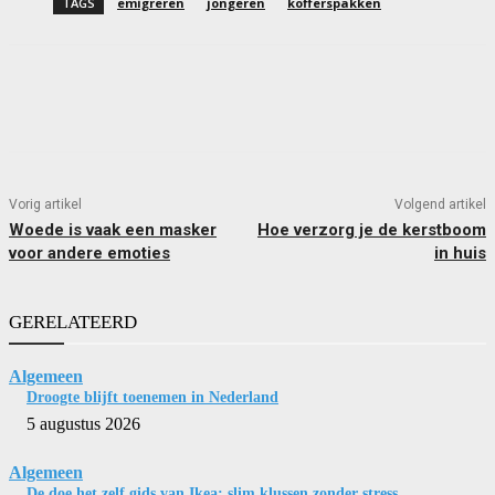
TAGS
emigreren
jongeren
kofferspakken
Vorig artikel
Volgend artikel
Woede is vaak een masker
Hoe verzorg je de kerstboom
voor andere emoties
in huis
GERELATEERD
Algemeen
Droogte blijft toenemen in Nederland
5 augustus 2026
Algemeen
De doe het zelf gids van Ikea: slim klussen zonder stress