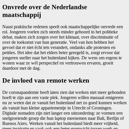
Onvrede over de Nederlandse
maatschappij
Naast praktische redenen speelt ook maatschappelijke onvrede een
rol. Jongeren voelen zich steeds minder gehoord in het politieke
debat, maken zich zorgen over het klimaat, over discriminatie of
over de toekomst van hun generatie. Veel van hen hebben het
gevoel dat er niet écht iets verandert, ondanks alle protesten en
petities. Het idee dat het elders beter geregeld is, zorgt ervoor dat
jongeren sneller naar het buitenland kijken. De wens om ergens te
wonen waar ze wél perspectief en vertrouwen ervaren, groeit
daardoor met de dag.
De invloed van remote werken
De coronapandemie heeft laten zien dat werken niet meer gebonden
hoeft te zijn aan een vaste plek. Jongeren willen massaal emigreren
nu ze weten dat ze vanuit het buitenland net zo goed kunnen werken
als vanuit hun kleine appartementje in Utrecht of Groningen.
Digitale nomaden zijn niet langer een uitzondering: ze vormen een
snelgroeiende groep die hun laptop meenemen naar Bali, Berlijn of
Buenos Aires. Werken vanuit het buitenland biedt meer vrijheid,
meer inspiratie en vaak ook een beter evenwicht tussen werk en