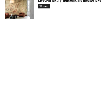
Lived-in luxury: huiselijk als nieuwe luxe
Wonen