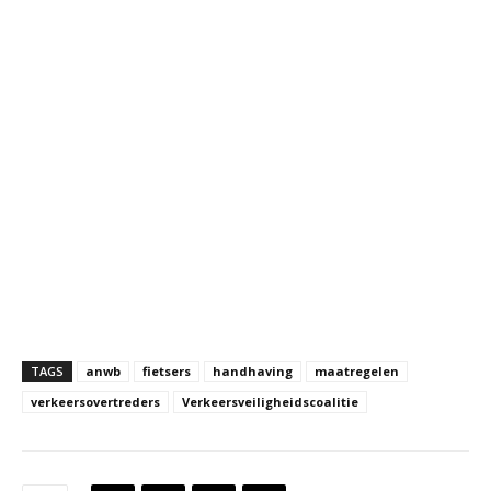
TAGS
anwb
fietsers
handhaving
maatregelen
verkeersovertreders
Verkeersveiligheidscoalitie