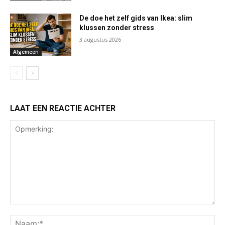
De doe het zelf gids van Ikea: slim
klussen zonder stress
3 augustus 2026
Algemeen
LAAT EEN REACTIE ACHTER
Opmerking:
Na