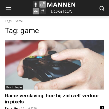
Tags
Game
Tag:
game
Psychologie
Game verslaving: hoe hij zichzelf verloor
in pixels
Redactie
-
20 mei 2026
0