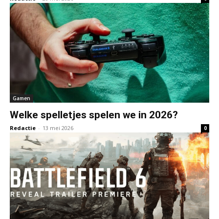
Gamen
Welke spelletjes spelen we in 2026?
Redactie
-
13 mei 2026
0