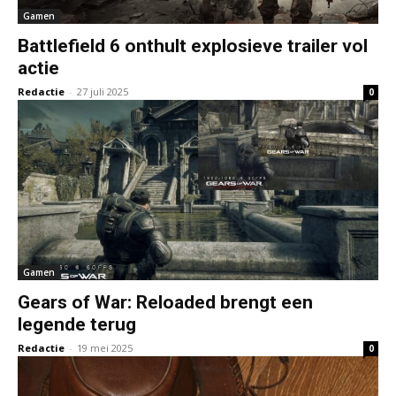
Gamen
Battlefield 6 onthult explosieve trailer vol
actie
Redactie
-
27 juli 2025
0
Gamen
Gears of War: Reloaded brengt een
legende terug
Redactie
-
19 mei 2025
0