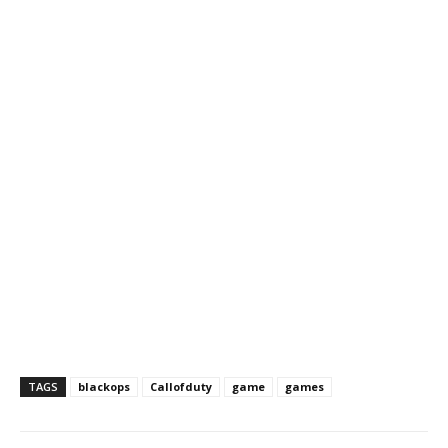
TAGS
blackops
Callofduty
game
games